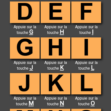
Appuie sur la
Appuie sur la
Appuie sur la
G
H
I
touche
touche
touche
Appuie sur la
Appuie sur la
Appuie sur la
J
K
L
touche
touche
touche
Appuie sur la
Appuie sur la
Appuie sur la
M
N
O
touche
touche
touche