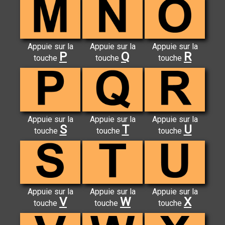
Appuie sur la
Appuie sur la
Appuie sur la
P
Q
R
touche
touche
touche
Appuie sur la
Appuie sur la
Appuie sur la
S
T
U
touche
touche
touche
Appuie sur la
Appuie sur la
Appuie sur la
V
W
X
touche
touche
touche